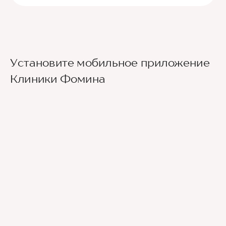
Установите мобильное приложение
Клиники Фомина
Ведущие врачи региона
Современное экспертное оборудование
Контроль всех этапов лечения с помощью
ИИ
Привлечение федеральных экспертов
Премиальный уровень сервиса
Служба заботы о пациентах