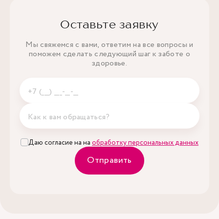
Аспартатаминотрансфераза (АсАТ, АСТ,
Оставьте заявку
глутамино-щавелевоуксусная трансаминаза, ГЩТ)
1 шт.
(Aspartateaminotransferase, AST, Serum
Мы свяжемся с вами, ответим на все вопросы и
Glutamicoxaloacetic Transami
поможем сделать следующий шаг к заботе о
здоровье.
Гамма-глутамилтранспептидаза (ГГТ,
глутамилтранспептидаза) (Gamma-Glutamyl
1 шт.
Transferase, GGT)
Мочевина (Urea)
1 шт.
Даю согласие на на
обработку персональных данных
Креатинин (Creatinine)
1 шт.
Отправить
Мочевая кислота (Uric Аcid)
1 шт.
Калий/Натрий/Хлор в сыворотке крови
1 шт.
(К+/Potassium, Na+/Sodium, Сl-/Chloride, Serum)