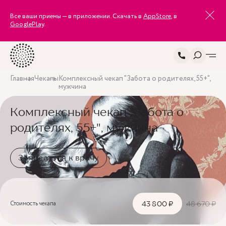
Все ваши приемы — в приложении. Скачать в
AppStore
, в
GooglePlay
.
Главная
Чекапы
Комплексный чекап "Забота о родителях, 55+",
мужчина
Комплексный чекап "Забота о
родителях, 55+", мужчина
Записаться к врачу
Стоимость чекапа
43 800 ₽
48 670 ₽