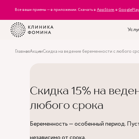
Все ваши приемы — в приложении. Скачать в
AppStore
, в
GooglePla
Услу
Главная
Акции
Скидка на ведение беременности с любого ср
Скидка 15% на веде
любого срока
Беременность — особенный период. Пуст
независимо от срока.