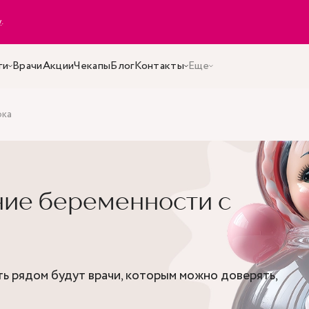
y
.
ги
Врачи
Акции
Чекапы
Блог
Контакты
Еще
ока
ние беременности с
ь рядом будут врачи, которым можно доверять,