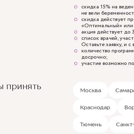
скидка 15% на веден
не вели беременнос
скидка действует п
«Оптимальный» или
акция действует до 3
список врачей, учас
Оставьте заявку, и с 
количество программ
досрочно;
участие возможно по
ы принять
Москва
Самар
Краснодар
Во
Тюмень
Санкт