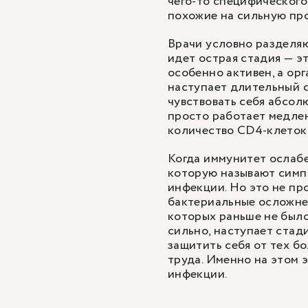
чего-то специфического
похожие на сильную про
Врачи условно разделяю
идет острая стадия — э
особенно активен, а орг
наступает длительный с
чувствовать себя абсол
просто работает медлен
количество CD4-клеток
Когда иммунитет ослабе
которую называют симп
инфекции. Но это не пр
бактериальные осложнен
которых раньше не было
сильно, наступает стад
защитить себя от тех б
труда. Именно на этом 
инфекции.