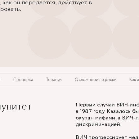
 как он передается, действует в
ировать.
ы
Проверка
Терапия
Осложнения и риски
Как 
Первый случай ВИЧ-инф
мунитет
в 1987 году. Казалось б
окутан мифами, а ВИЧ-
дискриминацией.
ВИЧ прогрессирует медл