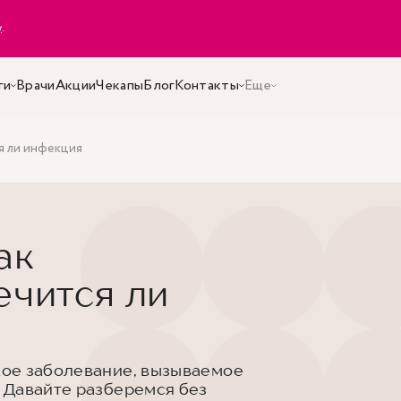
y
.
ги
Врачи
Акции
Чекапы
Блог
Контакты
Еще
ся ли инфекция
ак
ечится ли
ое заболевание, вызываемое
 Давайте разберемся без