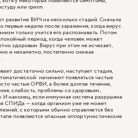
, хотя у некоторых появляются симптомы,
студу или грипп.
т развитие ВИЧ на несколько стадий. Сначала
то первые недели после заражения, когда вирус
анизм только учится его распознавать. Потом
покойный период, когда человек может
ютно здоровым. Вирус при этом не исчезает,
но и незаметно, постепенно снижая
.
вает достаточно сильно, наступает стадия,
томатической: начинают появляться частые
осто частые ОРВИ, а более долгое течение,
ия, слабость, проблемы со здоровьем,
. И наконец, если иммунная система разрушена
ия СПИДа — когда организм уже не может
олезней, с которыми обычно справляется без
этапе появляются опасные оппортунистические