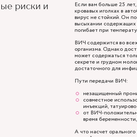
Если вам больше 25 лет
ые риски и
кровавых иголках в авт
вирус не стойкий. Он п
высыхании содержащих 
погибает при температу
ВИЧ содержится во все
организма. Однако дос
может содержаться толь
секрете и грудном моло
достаточного для инфиц
Пути передачи ВИЧ:
незащищенный прон
совместное использ
инъекций, татуирово
от ВИЧ-положительн
время беременности,
А что насчет орального 