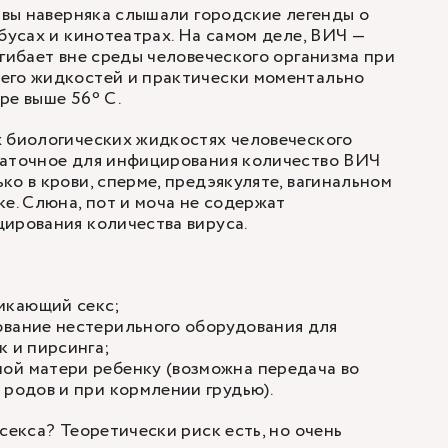
, вы наверняка слышали городские легенды о
обусах и кинотеатрах. На самом деле, ВИЧ —
огибает вне среды человеческого организма при
его жидкостей и практически моментально
ре выше 56º С.
х биологических жидкостях человеческого
таточное для инфицирования количество ВИЧ
ко в крови, сперме, предэякуляте, вагинальном
ке. Слюна, пот и моча не содержат
ирования количества вируса.
икающий секс;
ование нестерильного оборудования для
к и пирсинга;
ой матери ребенку (возможна передача во
 родов и при кормлении грудью).
секса? Теоретически риск есть, но очень