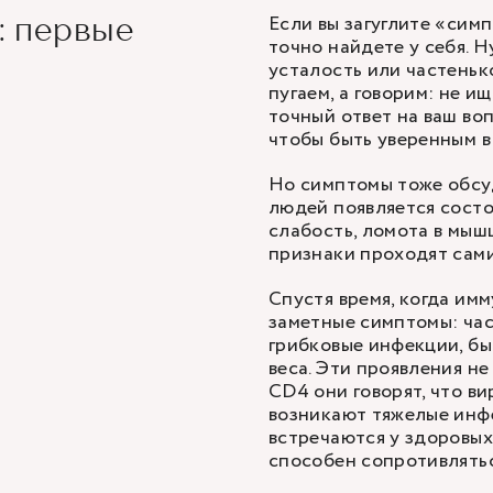
Если вы загуглите «симп
: первые
точно найдете у себя. 
усталость или частеньк
пугаем, а говорим: не и
точный ответ на ваш воп
чтобы быть уверенным в
Но симптомы тоже обсуд
людей появляется состо
слабость, ломота в мыш
признаки проходят сами
Спустя время, когда им
заметные симптомы: час
грибковые инфекции, бы
веса. Эти проявления н
CD4 они говорят, что в
возникают тяжелые инфе
встречаются у здоровых
способен сопротивлятьс