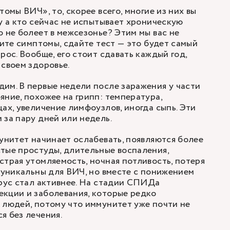
томы ВИЧ», то, скорее всего, многие из них вы
Ну а кто сейчас не испытывает хроническую
о не болеет в межсезонье? Этим мы вас не
щите симптомы, сдайте тест — это будет самый
рос. Вообще, его стоит сдавать каждый год,
 своем здоровье.
им. В первые недели после заражения у части
яние, похожее на грипп: температура,
цах, увеличение лимфоузлов, иногда сыпь. Эти
 за пару дней или недель.
мунитет начинает ослабевать, появляются более
тые простуды, длительные воспаления,
страя утомляемость, ночная потливость, потеря
е уникальны для ВИЧ, но вместе с понижением
ирус стал активнее. На стадии СПИДа
кции и заболевания, которые редко
 людей, потому что иммунитет уже почти не
я без лечения.