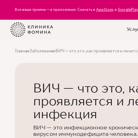
Все ваши приемы — в приложении. Скачать в
AppStore
, в
GooglePla
Услу
Главная
Заболевания
ВИЧ — что это, как проявляется и лечит
ВИЧ — что это, к
проявляется и л
инфекция
ВИЧ — это инфекционное хроническ
вирусом иммунодефицита человека.