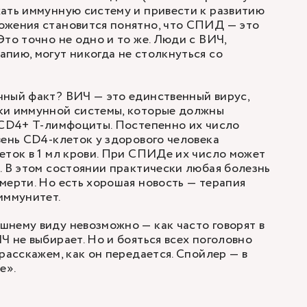
ать иммунную систему и привести к развитию
ожения становится понятно, что СПИД — это
Это точно не одно и то же. Люди с ВИЧ,
пию, могут никогда не столкнуться со
чный факт? ВИЧ — это единственный вирус,
ки иммунной системы, которые должны
 CD4+ Т-лимфоциты. Постепенно их число
вень CD4-клеток у здорового человека
еток в 1 мл крови. При СПИДе их число может
. В этом состоянии практически любая болезнь
мерти. Но есть хорошая новость — терапия
иммунитет.
нему виду невозможно — как часто говорят в
Ч не выбирает. Но и бояться всех поголовно
расскажем, как он передается. Спойлер — в
те».