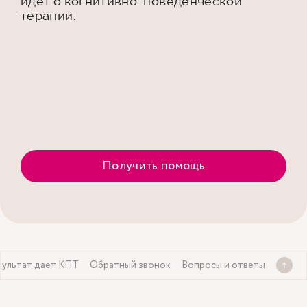
идет о когнитивно-поведенческой
терапии.
Получить помощь
зультат дает КПТ
Обратный звонок
Вопросы и ответы