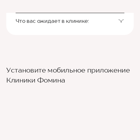
Что вас ожидает в клинике:
Установите мобильное приложение
Клиники Фомина
Ведущие врачи региона
Современное экспертное оборудование
Контроль всех этапов лечения с помощью
ИИ
Привлечение федеральных экспертов
Премиальный уровень сервиса