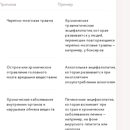
Причина
Пример
Черепно-мозговая травма
Хроническая
травматическая
энцефалопатия, которая
развивается у людей,
перенесших повторяющиеся
черепно-мозговые травмы —
например, у боксеров
Острое или хроническое
Алкогольная энцефалопатия,
отравление головного
которая развивается при
мозга вредными веществами
многолетнем
злоупотреблении алкоголем
Хронические заболевания
Печеночная энцефалопатия,
внутренних органов и
которая возникает при
нарушения обмена веществ
острых и хронических
заболеваниях печени —
например, на фоне
вирусного гепатита или
цирроза