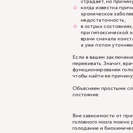
страдает, но причин
когда известна прич
хроническое заболев
недостаточность;
в острых состояния
при гипоксической э
врачи сначала конст
а уже потом уточняю
Если в вашем заключен
переживать. Значит, вр
функционировании голов
чтобы найти ее причину
Объясняем простыми сло
состояние.
Вне зависимости от пр
головного мозга можно 
голодание и биохимиче