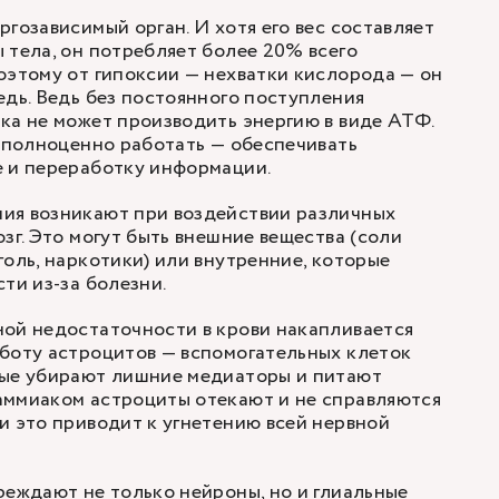
гозависимый орган. И хотя его вес составляет
 тела, он потребляет более 20% всего
оэтому от гипоксии — нехватки кислорода — он
едь. Ведь без постоянного поступления
ка не может производить энергию в виде АТФ.
а полноценно работать — обеспечивать
е и переработку информации.
ия возникают при воздействии различных
зг. Это могут быть внешние вещества (соли
голь, наркотики) или внутренние, которые
ти из-за болезни.
ной недостаточности в крови накапливается
боту астроцитов — вспомогательных клеток
рые убирают лишние медиаторы и питают
аммиаком астроциты отекают и не справляются
и это приводит к угнетению всей нервной
реждают не только нейроны, но и глиальные