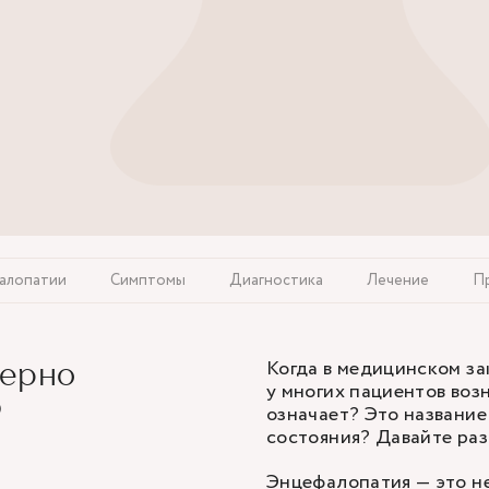
алопатии
Симптомы
Диагностика
Лечение
П
Когда в медицинском за
верно
у многих пациентов воз
ю
означает? Это название
состояния? Давайте раз
Энцефалопатия — это не