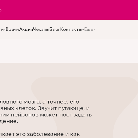
y
.
ги
Врачи
Акции
Чекапы
Блог
Контакты
Еще
вного мозга, а точнее, его
вных клеток. Звучит пугающе, и
нии нейронов может пострадать
дение.
икает это заболевание и как