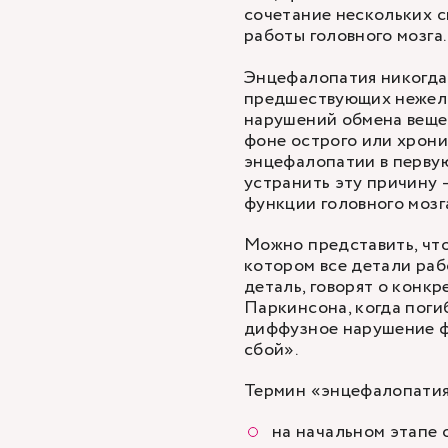
сочетание нескольких 
работы головного мозга
Энцефалопатия никогда 
предшествующих нежела
нарушений обмена вещес
фоне острого или хрони
энцефалопатии в первую
устранить эту причину 
функции головного мозг
Можно представить, что
котором все детали раб
деталь, говорят о конк
Паркинсона, когда поги
диффузное нарушение ф
сбой».
Термин «энцефалопатия
на начальном этапе о