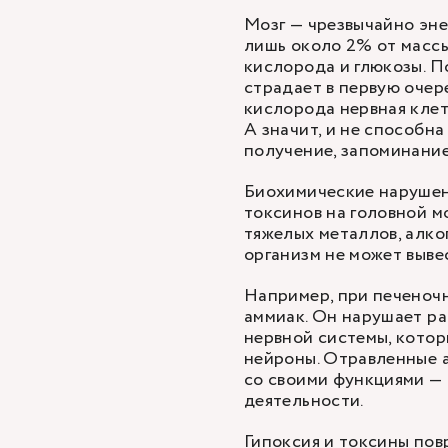
Мозг — чрезвычайно энер
лишь около 2% от массы
кислорода и глюкозы. П
страдает в первую очер
кислорода нервная клет
А значит, и не способн
получение, запоминани
Биохимические нарушен
токсинов на головной мо
тяжелых металлов, алко
организм не может вывес
Например, при печеноч
аммиак. Он нарушает ра
нервной системы, кото
нейроны. Отравленные 
со своими функциями — 
деятельности.
Гипоксия и токсины пов