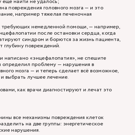
у еще найти не удалось;
ина повреждения головного мозга — и это
ание, например тяжелая печеночная
х, требующих немедленной помощи, — например,
нцефалопатии после остановки сердца, когда
атируют синдром и борются за жизнь пациента,
т глубину повреждений.
ии написано «энцефалопатия», не спешите
ач определил проблему — нарушения в
ного мозга — и теперь сделает всё возможное,
 и выбрать лучшее лечение.
вами, как врачи диагностируют и лечат это
ичины все механизмы повреждения клеток
разделить на две группы: энергетическое
ские нарушения.