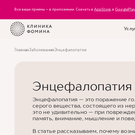
Все ваши приемы — в приложении. Скачать в
AppStore
, в
GooglePla
Услу
Главная
Заболевания
Энцефалопатия
Энцефалопатия
Энцефалопатия — это поражение голо
серого вещества, состоящего из нер
это не удивительно — при поврежде
память, внимание, мышление и пове
В статье рассказываем, почему возн