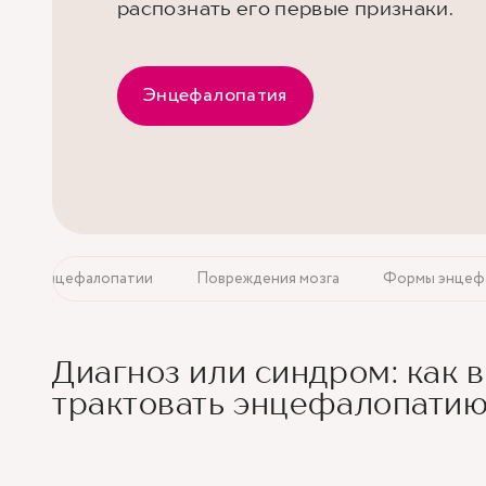
распознать его первые признаки.
Энцефалопатия
товка энцефалопатии
Повреждения мозга
Формы энцеф
Диагноз или синдром: как 
трактовать энцефалопати